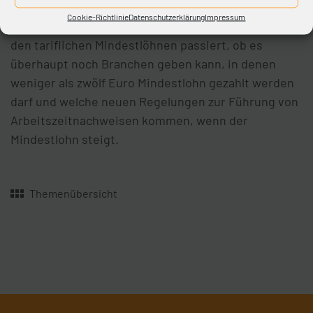
Kreishandwerkerschaft Paderborn-Lippe jetzt im
Cookie-Richtlinie
Datenschutzerklärung
Impressum
Mittelpunkt standen. Dabei ging es darum, was mit
den tariflichen Mindestlöhnen passiert, ob es
überhaupt noch Branchen geben kann, in denen
weniger als zwölf Euro Mindestlohn gezahlt werden
darf und welche neuen Regelungen zur Führung von
Arbeitszeitnachweisen kommen, wenn der
Mindestlohn steigt.
Themenübersicht