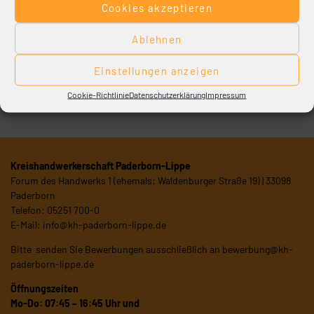
Cookies akzeptieren
Themenübersicht
Ablehnen
Einstellungen anzeigen
Cookie-Richtlinie
Datenschutzerklärung
Impressum
Kreishandwerkerschaft Paderborn-Lippe
Forum des Handwerks 1 (ehemals: Waldenburger Straße 19) | 33098
Paderborn
Telefon: 05251 700-0
E-Mail:
info@kh-paderborn-lippe.de
Bitte senden Sie Bewerbungen ausschließlich an
bewerbung@kh-
paderborn-lippe.de
Öffnungszeiten
Mo-Do: 07:45 – 16:45 Uhr und