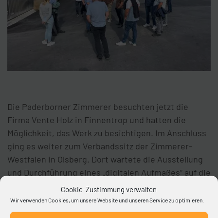
Die Paderborner Zimmerer besuchten jetzt die
Firma Vente Holz in Finnentrop und hatten die
Möglichkeit, das Werk zu besichtigen. Im Anschluss
ging es weiter zum Verbandssitz der Zimmerer-
Westfalen in Olsberg. Dort wartete die Ausstellung
und Durchführung eines „digitalen Aufmaßes“ auf die
Teilnehmer.
Cookie-Zustimmung verwalten
Wir verwenden Cookies, um unsere Website und unseren Service zu optimieren.