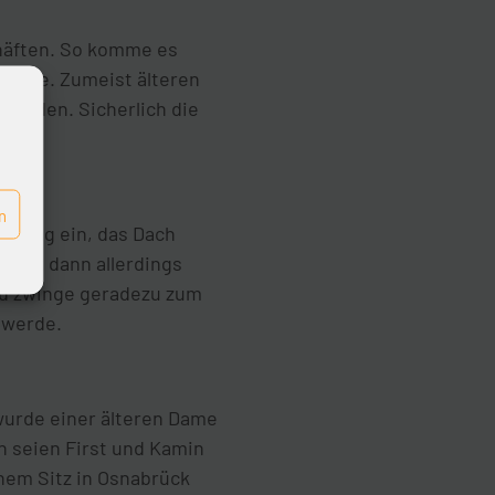
häften. So komme es
usgebe. Zumeist älteren
 werden. Sicherlich die
n
schlag ein, das Dach
teht dann allerdings
und zwinge geradezu zum
 werde.
 wurde einer älteren Dame
h seien First und Kamin
hem Sitz in Osnabrück