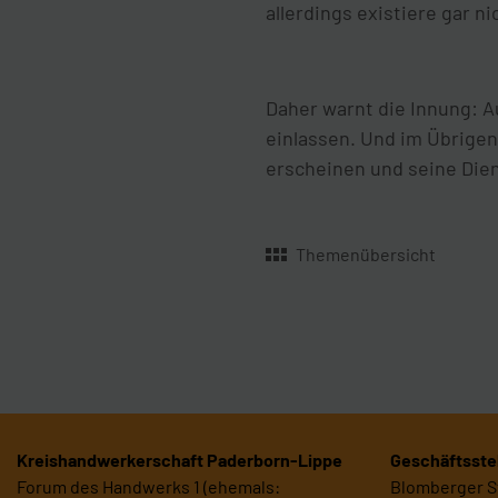
allerdings existiere gar ni
Daher warnt die Innung: A
einlassen. Und im Übrigen
erscheinen und seine Die
Themenübersicht
Kreishandwerkerschaft Paderborn-Lippe
Geschäftsstel
Forum des Handwerks 1 (ehemals:
Blomberger St