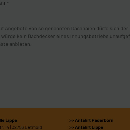
cht.“
uf Angebote von so genannten Dachhaien dürfe sich der 
 würde kein Dachdecker eines Innungsbetriebs unaufgef
nste anbieten.
le Lippe
>> Anfahrt Paderborn
r. 14 | 32756 Detmold
>> Anfahrt Lippe