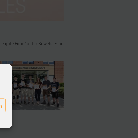
ie gute Form“ unter Beweis. Eine
n