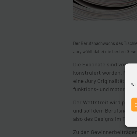
Der Berufsnachwuchs des Tischler
Jury wählt dabei die besten Gese
Die Exponate sind von den
konstruiert worden. Nebe
eine Jury Originalität, De
Wir
funktions- und materialge
Der Wettstreit wird parall
und soll dem Berufsnachw
also des Designs im Tisch
Zu den Gewinnerbeiträgen