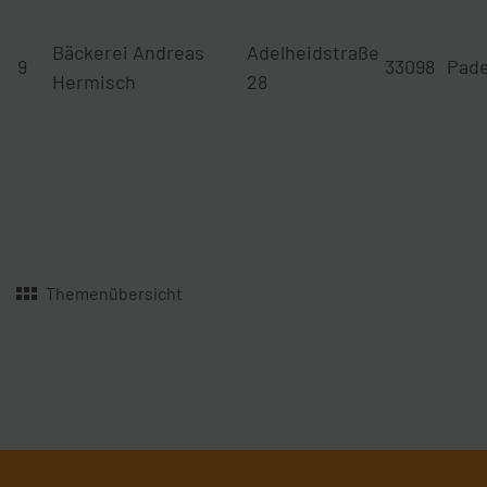
Bäckerei Andreas
Adelheidstraße
9
33098
Pad
Hermisch
28
Themenübersicht