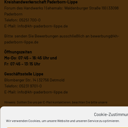
Kreishandwerkerschaft Paderborn-Lippe
Forum des Handwerks 1 (ehemals: Waldenburger Straße 19) | 33098
Paderborn
Telefon: 05251 700-0
E-Mail:
info@kh-paderborn-lippe.de
Bitte senden Sie Bewerbungen ausschließlich an
bewerbung@kh-
paderborn-lippe.de
Öffnungszeiten
Mo-Do: 07:45 – 16:45 Uhr und
Fr: 07:45 – 13:15 Uhr
Geschäftsstelle Lippe
Blomberger Str. 14 | 32756 Detmold
Telefon: 05231 9701-0
E-Mail:
info@kh-paderborn-lippe.de
Hinweis: Sollten Sie uns per E-Mail kontaktieren, beachten Sie bitte unsere
Datenschutzhinweise
.
Cookie-Zustimmun
>> Anfahrt Paderborn
Wir verwenden Cookies, um unsere Website und unseren Service zu optimieren.
>> Anfahrt Lippe