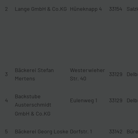
2
Lange GmbH & Co.KG
Hüneknapp 4
33154
Salz
Bäckerei Stefan
Westerwieher
3
33129
Delb
Mertens
Str. 40
Backstube
4
Eulenweg 1
33129
Delb
Austerschmidt
GmbH & Co.KG
5
Bäckerei Georg Loske
Dorfstr. 1
33142
Bür