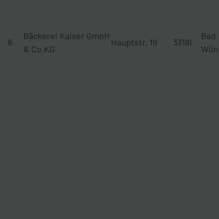
Bäckerei Kaiser GmbH
Bad
8
Hauptstr. 19
33181
& Co.KG
Wün