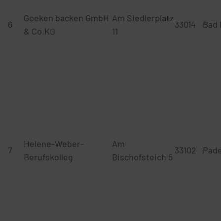
Goeken backen GmbH
Am Siedlerplatz
6
33014
Bad 
& Co.KG
11
Helene-Weber-
Am
7
33102
Pad
Berufskolleg
Bischofsteich 5